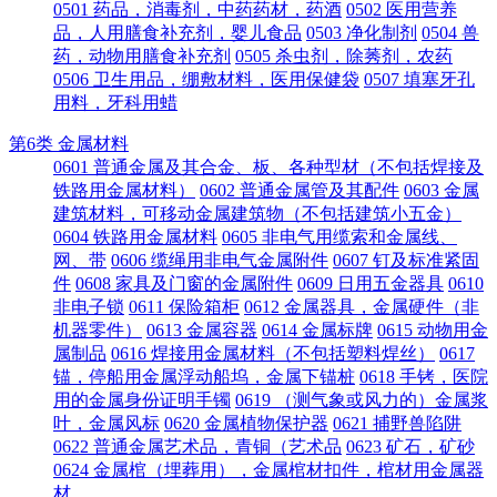
0501 药品，消毒剂，中药药材，药酒
0502 医用营养
品，人用膳食补充剂，婴儿食品
0503 净化制剂
0504 兽
药，动物用膳食补充剂
0505 杀虫剂，除莠剂，农药
0506 卫生用品，绷敷材料，医用保健袋
0507 填塞牙孔
用料，牙科用蜡
第6类 金属材料
0601 普通金属及其合金、板、各种型材（不包括焊接及
铁路用金属材料）
0602 普通金属管及其配件
0603 金属
建筑材料，可移动金属建筑物（不包括建筑小五金）
0604 铁路用金属材料
0605 非电气用缆索和金属线、
网、带
0606 缆绳用非电气金属附件
0607 钉及标准紧固
件
0608 家具及门窗的金属附件
0609 日用五金器具
0610
非电子锁
0611 保险箱柜
0612 金属器具，金属硬件（非
机器零件）
0613 金属容器
0614 金属标牌
0615 动物用金
属制品
0616 焊接用金属材料（不包括塑料焊丝）
0617
锚，停船用金属浮动船坞，金属下锚桩
0618 手铐，医院
用的金属身份证明手镯
0619 （测气象或风力的）金属浆
叶，金属风标
0620 金属植物保护器
0621 捕野兽陷阱
0622 普通金属艺术品，青铜（艺术品
0623 矿石，矿砂
0624 金属棺（埋葬用），金属棺材扣件，棺材用金属器
材