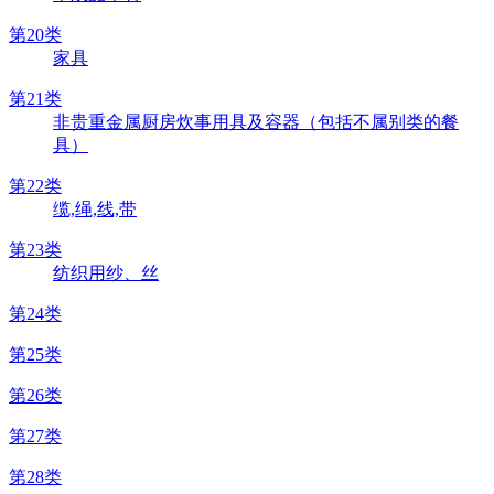
第20类
家具
第21类
非贵重金属厨房炊事用具及容器（包括不属别类的餐
具）
第22类
缆,绳,线,带
第23类
纺织用纱、丝
第24类
第25类
第26类
第27类
第28类