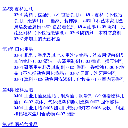
第2类 颜料油漆
0201 染料，媒染剂（不包括食用）
0202 颜料（不包括
食用、绝缘用），画家、装饰家、印刷商和艺术家用金
属箔及金属粉
0203 食品着色剂
0204 油墨
0205 涂料，油
漆及附料（不包括绝缘漆）
0206 防锈剂，木材防腐剂
0207 未加工的天然树脂
第3类 日化用品
0301 肥皂，香皂及其他人用洗洁物品，洗衣用漂白剂及
其他物料
0302 清洁、去渍用制剂
0303 抛光、擦亮制剂
0304 研磨用材料及其制剂
0305 香料，香精油
0306 化妆
品（不包括动物用化妆品）
0307 牙膏，洗牙用制剂
0308 熏料
0309 动物用洗涤剂，化妆品
0310 室内芳香剂
第4类 燃料油脂
0401 工业用油及油脂，润滑油，润滑剂（不包括燃料用
油）
0402 液体、气体燃料和照明燃料
0403 固体燃料
0404 工业用蜡
0405 照明用蜡烛和灯芯
0406 吸收、润湿
和粘结灰尘用合成物
0407 能源
第5类 医药营养品