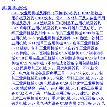
第7类 机械设备
0701 农业用机械及部件（不包括小农具）
0702 渔牧业
用机械及器具
0703 伐木、锯木、木材加工及火柴生产用
机械及器具
0704 造纸及加工纸制品工业用机械及器具
0705 印刷工业用机械及器具
0706 纤维加工及纺织、针
织工业用机械及部件
0707 印染工业用机械
0708 制茶工
业用机械
0709 食品业用机械及部件
0710 酿造、饮料工
业用机械
0711 烟草工业用机械
0712 皮革工业用机械
0713 缝纫、制鞋工业用机械
0714 自行车工业用设备
0715 陶瓷、砖、瓦制造机械
0716 雕刻机
0717 制电池机
械
0718 日用杂品加工机械
0719 制搪瓷机械
0720 制灯泡
机械
0721 包装机械（不包括成套设备专用包装机械）
0722 民用煤加工机械
0723 厨房家用器具（不包括烹
调、电气加热设备及厨房手工具）
0724 洗衣机
0725 制
药工业用机械及部件
0726 橡胶、塑料工业机械
0727 玻
璃工业用机械
0728 化肥设备
0729 其他化学工业用机械
0730 地质勘探、采矿、选矿用机械
0731 冶炼工业用设
备
0732 石油开采、精炼工业用设备
0733 建筑、铁道、
土木工程用机械
0734 起重运输机械
0735 锻压设备
0736
铸造机械
0737 蒸气动力设备
0738 内燃动力设备
0739 风