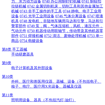
力、水力动力设备
0740 办公用制针钉机械
0741 制钮扣
拉链机械
0742 金属切削机床，切削工具和其他金属加工
机械
0743 非手工操作的手工具
0744 静电、电子工业用
设备
0745 光学工业用设备
0746 气体分离设备
0747 喷漆
机具
0748 发电机，非陆地车辆用马达和引擎，马达和引
擎零部件
0749 泵，阀，气体压缩机，风机，液压元件，
气动元件
0750 机器传动用联轴节，传动带及其他机器零
部件
0751 焊接机械
0752 清洁、废物处理机械
0753 单一
商品
0754 电镀设备
第8类 手工器械
手动研磨器具
第9类
电子计算机及其外部设备
第10类
外科、医疗和兽医用仪器、器械、设备（不包括电子、
核子、电疗、医疗用X光设备、器械及仪器
第11类
照明用设备、器具（不包括汽灯,油灯）