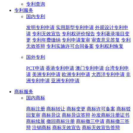
专利查询
专利服务
国内专利
发明专利申请
实用新型专利申请
外观设计专利申
请
专利无效宣告
专利权评价报告
专利著录项目变
更
专利年费缴纳
专利申请复审
审查意见答复
专利
无效答辩
专利实施许可合同备案
专利权利恢复
国外专利
PCT申请
香港专利申请
澳门专利申请
台湾专利申
请
美洲专利申请
欧洲专利申请
大西洋专利申请
非
洲专利申请
亚洲专利申请
商标服务
国内商标
商标注册
商标转让
商标变更
商标许可备案
商标驳
回复审
商标异议
商标异议答辩
补发商标注册证书
商标续展
撤回商标注册
商标撤三申请
商标撤三答
辩
注销商标
商标无效宣告
商标无效宣告答辩