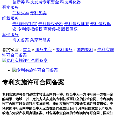
创新券
科技发展专项资金
科技孵化器
买卖服务
商标买卖
专利买卖
维权服务
专利侵权判定
专利侵权分析
专利侵权规避
专利侵权诉
讼
专利侵权维权
商标侵权
版权侵权
其他服务
海关备案
条形码服务
您的位置：
首页
»
服务中心
»
专利服务
»
国内专利
»
专利实施
许可合同备案
专利实施许可合同备案
专利实施许可合同是技术转让合同的一种。指当事人一方许可另一方在一定
的期限、地域，以一定的方式实施其专利技术而订立的技术合同。专利实施
许可合同可以采取独占实施许可、排他实施许可和普通实施许可等形式。专
利实施许可合同中的当事人应当在合同生效日起3个月内到国家知识产权局
或地方知识产权局办理备案。对备案审查合格的专利实施许可合同，国家知