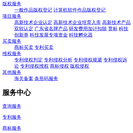
版权服务
一般作品版权登记
计算机软件作品版权登记
项目服务
高新技术企业认定
高新技术企业培育入库
高新技术产品
双软认定
广东省名牌产品
研发费用加计扣除
贯标
科技
创新券
科技发展专项资金
科技孵化器
买卖服务
商标买卖
专利买卖
维权服务
专利侵权判定
专利侵权分析
专利侵权规避
专利侵权诉
讼
专利侵权维权
商标侵权
版权侵权
其他服务
海关备案
条形码服务
服务中心
查询服务
专利服务
商标服务