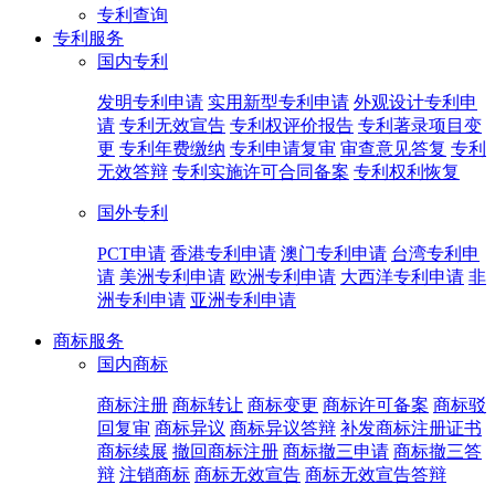
专利查询
专利服务
国内专利
发明专利申请
实用新型专利申请
外观设计专利申
请
专利无效宣告
专利权评价报告
专利著录项目变
更
专利年费缴纳
专利申请复审
审查意见答复
专利
无效答辩
专利实施许可合同备案
专利权利恢复
国外专利
PCT申请
香港专利申请
澳门专利申请
台湾专利申
请
美洲专利申请
欧洲专利申请
大西洋专利申请
非
洲专利申请
亚洲专利申请
商标服务
国内商标
商标注册
商标转让
商标变更
商标许可备案
商标驳
回复审
商标异议
商标异议答辩
补发商标注册证书
商标续展
撤回商标注册
商标撤三申请
商标撤三答
辩
注销商标
商标无效宣告
商标无效宣告答辩