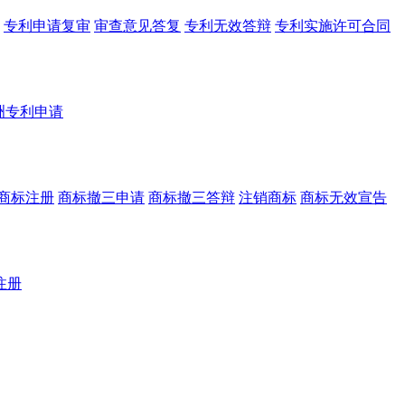
专利申请复审
审查意见答复
专利无效答辩
专利实施许可合同
洲专利申请
商标注册
商标撤三申请
商标撤三答辩
注销商标
商标无效宣告
注册