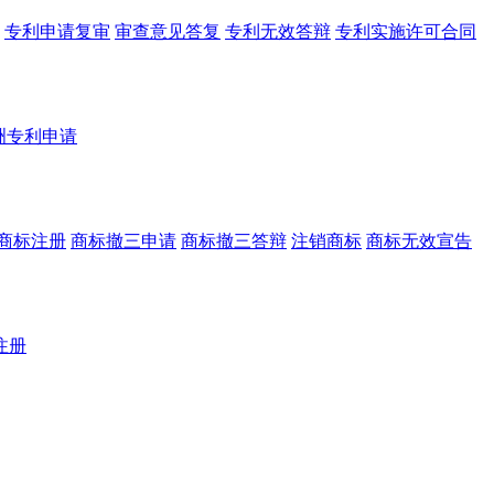
专利申请复审
审查意见答复
专利无效答辩
专利实施许可合同
洲专利申请
商标注册
商标撤三申请
商标撤三答辩
注销商标
商标无效宣告
注册