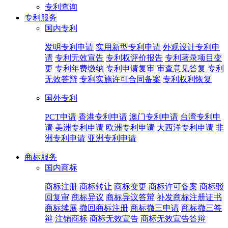
专利查询
专利服务
国内专利
发明专利申请
实用新型专利申请
外观设计专利申
请
专利无效宣告
专利权评价报告
专利著录项目变
更
专利年费缴纳
专利申请复审
审查意见答复
专利
无效答辩
专利实施许可合同备案
专利权利恢复
国外专利
PCT申请
香港专利申请
澳门专利申请
台湾专利申
请
美洲专利申请
欧洲专利申请
大西洋专利申请
非
洲专利申请
亚洲专利申请
商标服务
国内商标
商标注册
商标转让
商标变更
商标许可备案
商标驳
回复审
商标异议
商标异议答辩
补发商标注册证书
商标续展
撤回商标注册
商标撤三申请
商标撤三答
辩
注销商标
商标无效宣告
商标无效宣告答辩