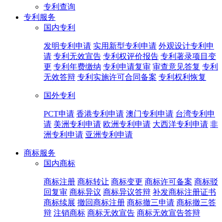
专利查询
专利服务
国内专利
发明专利申请
实用新型专利申请
外观设计专利申
请
专利无效宣告
专利权评价报告
专利著录项目变
更
专利年费缴纳
专利申请复审
审查意见答复
专利
无效答辩
专利实施许可合同备案
专利权利恢复
国外专利
PCT申请
香港专利申请
澳门专利申请
台湾专利申
请
美洲专利申请
欧洲专利申请
大西洋专利申请
非
洲专利申请
亚洲专利申请
商标服务
国内商标
商标注册
商标转让
商标变更
商标许可备案
商标驳
回复审
商标异议
商标异议答辩
补发商标注册证书
商标续展
撤回商标注册
商标撤三申请
商标撤三答
辩
注销商标
商标无效宣告
商标无效宣告答辩